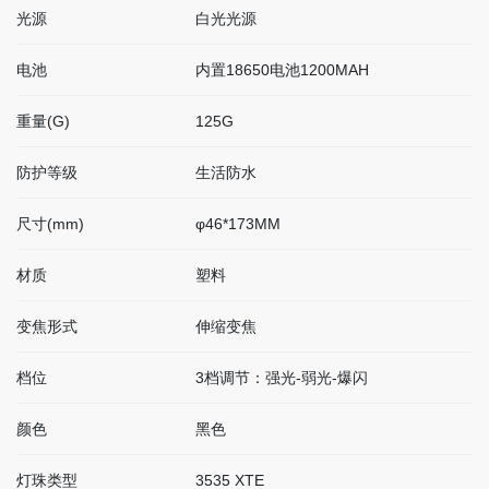
光源
白光光源
电池
内置18650电池1200MAH
重量(G)
125G
防护等级
生活防水
尺寸(mm)
φ46*173MM
材质
塑料
变焦形式
伸缩变焦
档位
3档调节：强光-弱光-爆闪
颜色
黑色
灯珠类型
3535 XTE