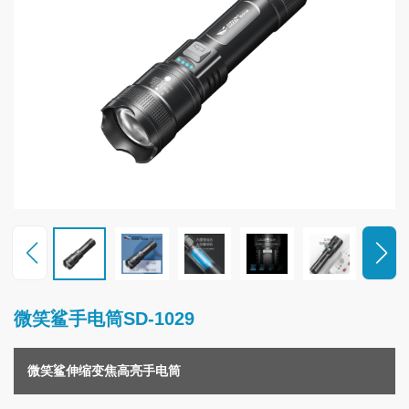
联
系
我
们
微笑鲨手电筒SD-1029
微笑鲨伸缩变焦高亮手电筒