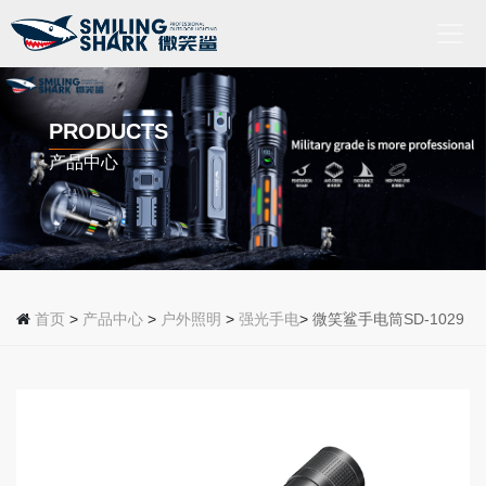
首
页
PRODUCTS
产品中心
关
于
我
们
产
品
首页
>
产品中心
>
户外照明
>
强光手电
>
微笑鲨手电筒SD-1029
中
心
新
闻
动
态