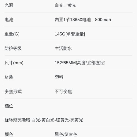
光源
白光、黄光
电池
内置1节18650电池，800mah
重量(G)
145G[单套重量]
防护等级
生活防水
尺寸(mm)
152*85MM[高度*底部直径]
材质
塑料
变焦形式
不可变焦
档位
旋转渐亮渐暗 白光-黄白光-暖黄光-亮黄光
颜色
黑色/复古色