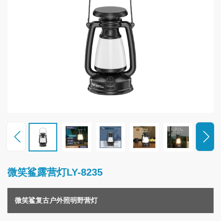
联
系
我
们
微笑鲨露营灯LY-8235
微笑鲨复古户外照明野营灯