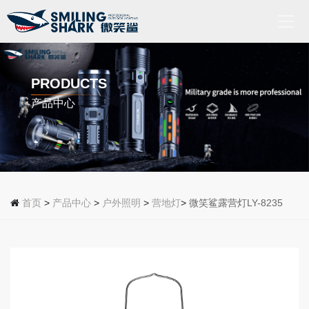
首
页
PRODUCTS
产品中心
关
于
我
们
产
品
首页
>
产品中心
>
户外照明
>
营地灯
>
微笑鲨露营灯LY-8235
中
心
新
闻
动
态