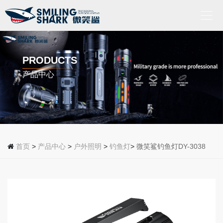
首
页
PRODUCTS
产品中心
关
于
我
们
产
品
首页
>
产品中心
>
户外照明
>
钓鱼灯
>
微笑鲨钓鱼灯DY-3038
中
心
新
闻
动
态