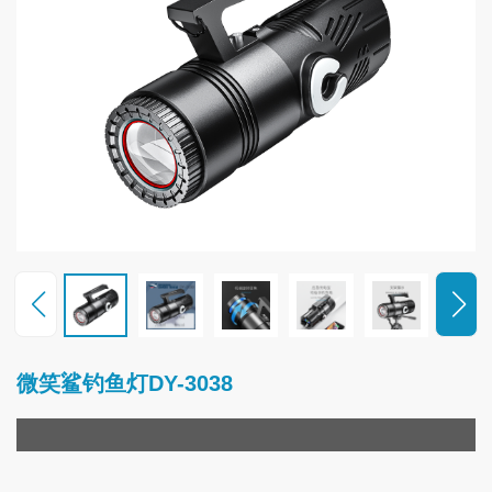
联
系
我
们
微笑鲨钓鱼灯DY-3038