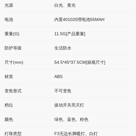
光源
白光、黄光
电池
内置401020理电池55MAH
重量(G)
11.5G[产品重量]
防护等级
生活防水
尺寸(mm)
54.5*45*37.5CM[箱规尺寸]
材质
ABS
变焦形式
不可变焦
档位
拔动开关亮灭灯
颜色
绿色、蓝色、粉色
灯珠类型
F3无边长脚暖灯、白灯