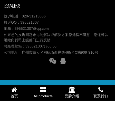
投诉建议
投诉电话：020-31213056
投诉QQ：395521307
邮箱：395521307@qq.com
如果您的投诉问题未得到解决或解决方案您觉得不满意，您还可以
继续向我司上级部门进行反馈
总经理邮箱：395521307@qq.com
公司地址：广州市白云区同德街西槎路465号C栋909-910房
Copyright 广州市微笑鲨照明科技有限公司 版权所有，仿冒必究
（www.smilingshark.cn）
粤ICP备18003525号-1
首页
All products
品牌介绍
联系我们