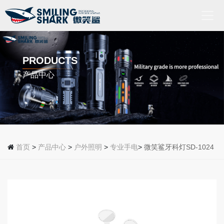
首
页
PRODUCTS
产品中心
关
于
我
们
产
品
首页
>
产品中心
>
户外照明
>
专业手电
>
微笑鲨牙科灯SD-1024
中
心
新
闻
动
态