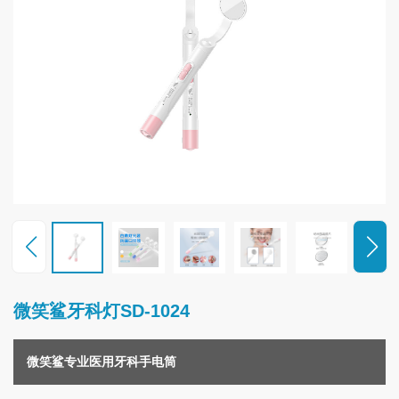
联
系
我
们
微笑鲨牙科灯SD-1024
微笑鲨专业医用牙科手电筒