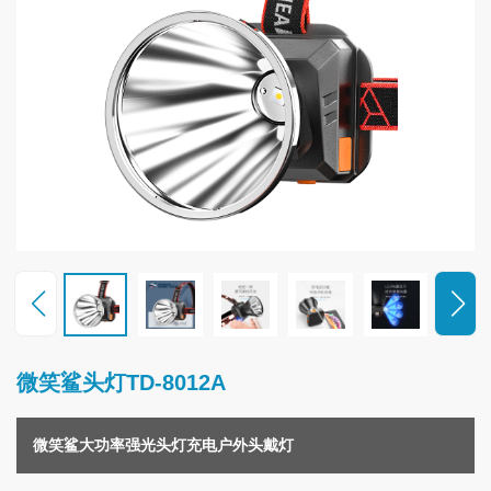
联
系
我
们
微笑鲨头灯TD-8012A
微笑鲨大功率强光头灯充电户外头戴灯