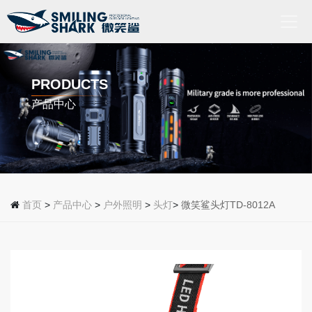
首
页
PRODUCTS
产品中心
关
于
我
们
产
品
首页
>
产品中心
>
户外照明
>
头灯
>
微笑鲨头灯TD-8012A
中
心
新
闻
动
态