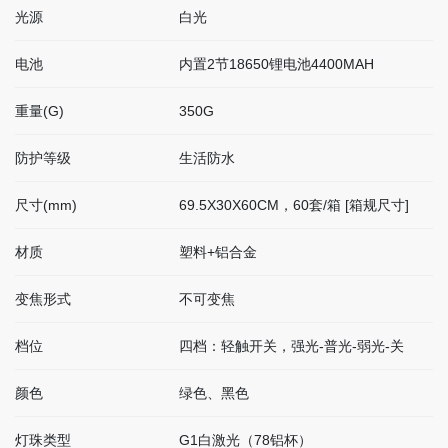
光源
白光
电池
内置2节18650锂电池4400MAH
重量(G)
350G
防护等级
生活防水
尺寸(mm)
69.5X30X60CM，60套/箱 [箱规尺寸]
材质
塑料+铝合金
变焦形式
不可变焦
档位
四档：轻触开关，强光-普光-弱光-关
颜色
绿色、黑色
灯珠类型
G1白激光（78铝杯）