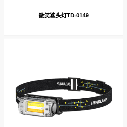
微笑鲨头灯TD-0149