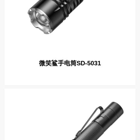
微笑鲨手电筒SD-5031