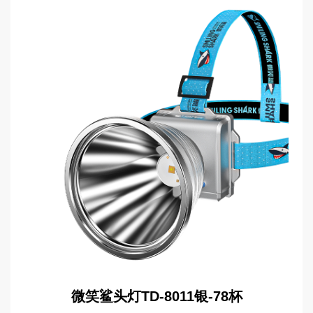
微笑鲨头灯TD-8011银-78杯